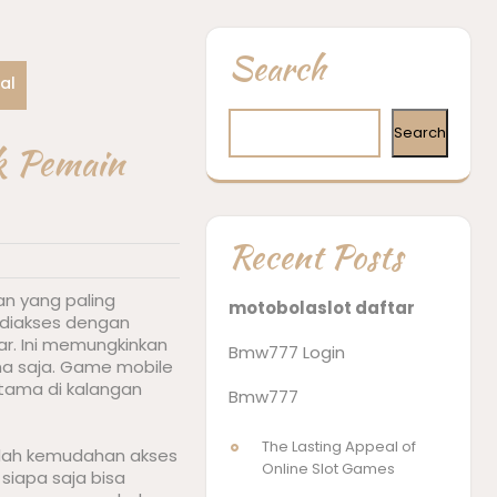
Search
al
Search
k Pemain
Recent Posts
an yang paling
motobolaslot daftar
t diakses dengan
ar. Ini memungkinkan
Bmw777 Login
na saja. Game mobile
utama di kalangan
Bmw777
The Lasting Appeal of
alah kemudahan akses
Online Slot Games
 siapa saja bisa