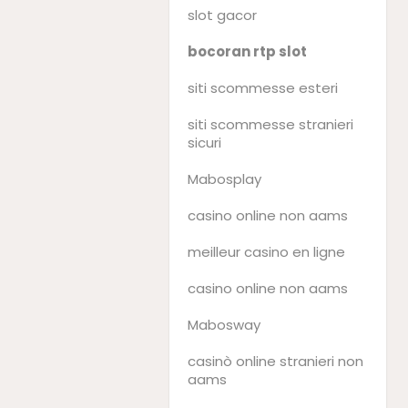
slot gacor
bocoran rtp slot
siti scommesse esteri
siti scommesse stranieri
sicuri
Mabosplay
casino online non aams
meilleur casino en ligne
casino online non aams
Mabosway
casinò online stranieri non
aams