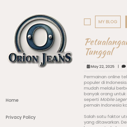
Skip
to
content
MY BLOG
Petualanga
Tunggal
May 22, 2025
|
Permainan online te
populer di Indonesi
mudah melalui berba
banyak orang untuk
seperti
Mobile Lege
Home
pemain Indonesia k
Salah satu faktor 
Privacy Policy
yang ditawarkan. Den