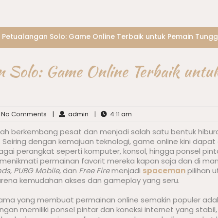
Petualangan Solo: Game Online Terbaik untuk Pemain Tungg
n Solo: Game Online Terbaik untu
No Comments
|
admin
|
4:11 am
lah berkembang pesat dan menjadi salah satu bentuk hibur
a. Seiring dengan kemajuan teknologi, game online kini dapa
gai perangkat seperti komputer, konsol, hingga ponsel pint
 menikmati permainan favorit mereka kapan saja dan di ma
nds
,
PUBG Mobile
, dan
Free Fire
menjadi
spaceman
pilihan 
arena kemudahan akses dan gameplay yang seru.
utama yang membuat permainan online semakin populer ad
gan memiliki ponsel pintar dan koneksi internet yang stabil,