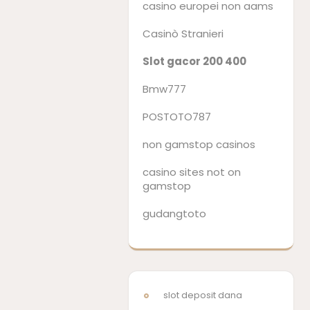
casino europei non aams
Casinò Stranieri
Slot gacor 200 400
Bmw777
POSTOTO787
non gamstop casinos
casino sites not on
gamstop
gudangtoto
slot deposit dana