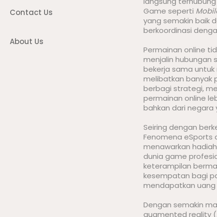
langsung terhubung 
Game seperti
Mobil
Contact Us
yang semakin baik d
berkoordinasi denga
About Us
Permainan online ti
menjalin hubungan s
bekerja sama untuk
melibatkan banyak p
berbagi strategi, m
permainan online leb
bahkan dari negara
Seiring dengan berk
Fenomena eSports d
menawarkan hadiah 
dunia game profesio
keterampilan bermai
kesempatan bagi pa
mendapatkan uang da
Dengan semakin maju
augmented reality (