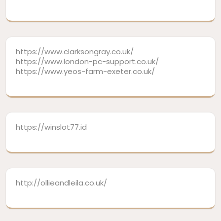
https://www.clarksongray.co.uk/
https://www.london-pc-support.co.uk/
https://www.yeos-farm-exeter.co.uk/
https://winslot77.id
http://ollieandleila.co.uk/