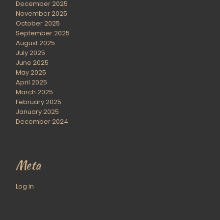
December 2025
November 2025
October 2025
September 2025
August 2025
July 2025
June 2025
May 2025
April 2025
March 2025
February 2025
January 2025
December 2024
Meta
Log in