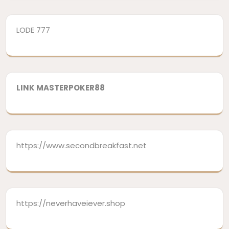
LODE 777
LINK MASTERPOKER88
https://www.secondbreakfast.net
https://neverhaveiever.shop