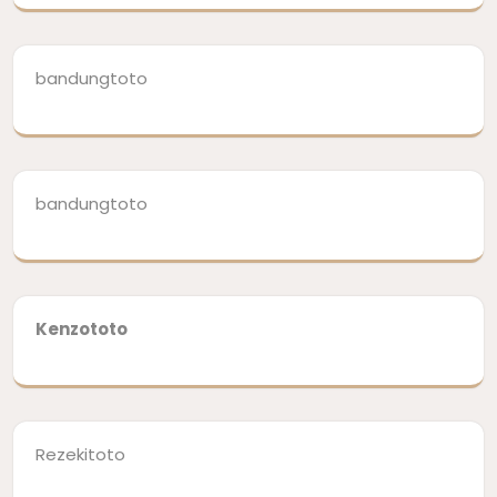
bandungtoto
bandungtoto
Kenzototo
Rezekitoto