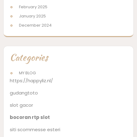
February 2025
January 2025
December 2024
Categories
MY BLOG
https://happyliz.nl/
gudangtoto
slot gacor
bocoran rtp slot
siti scommesse esteri