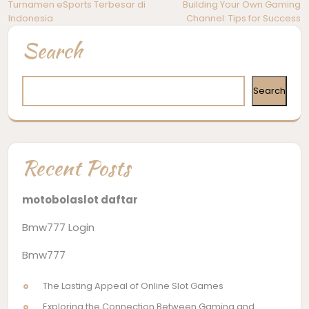
Post
Turnamen eSports Terbesar di
Building Your Own Gaming
Indonesia
Channel: Tips for Success
navigation
Search
Search
Recent Posts
motobolaslot daftar
Bmw777 Login
Bmw777
The Lasting Appeal of Online Slot Games
Exploring the Connection Between Gaming and