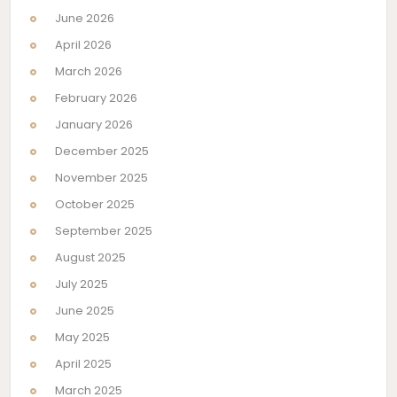
June 2026
April 2026
March 2026
February 2026
January 2026
December 2025
November 2025
October 2025
September 2025
August 2025
July 2025
June 2025
May 2025
April 2025
March 2025