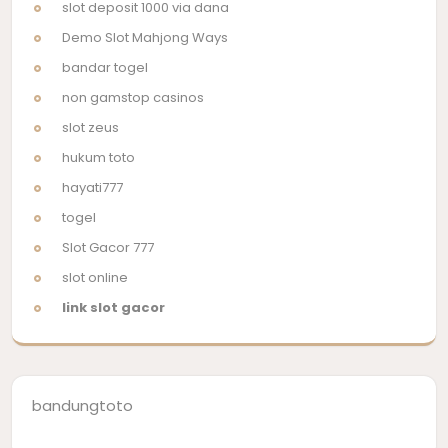
slot deposit 1000 via dana
Demo Slot Mahjong Ways
bandar togel
non gamstop casinos
slot zeus
hukum toto
hayati777
togel
Slot Gacor 777
slot online
link slot gacor
bandungtoto