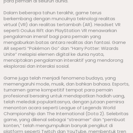
para pemain di seluruh dunia.
Dalam beberapa tahun terakhir, game terus
berkembang dengan munculnya teknologi realitas
virtual (VR) dan realitas tertambah (AR). Headset VR
seperti Oculus Rift dan PlayStation VR menawarkan
pengalaman imersif bagi para pemain yang
mengaburkan batas antara realitas dan fantasi. Game
AR seperti “Pokémon Go” dan “Harry Potter: Wizards
Unite” melapisi elemen digital ke dunia nyata,
menciptakan pengalaman interaktif yang mendorong
eksplorasi dan interaksi sosial.
Game juga telah menjadi fenomena budaya, yang
memengaruhi mode, musik, dan bahkan bahasa. Esports,
turnamen game kompetitif tempat para pemain
profesional bersaing untuk mendapatkan hadiah uang,
telah meledak popularitasnya, dengan jutaan pemirsa
menonton acara seperti League of Legends World
Championship dan The International (Dota 2). Selebritas
game, yang dikenal sebagai “streamer” dan “pembuat
konten,” telah mengumpulkan banyak pengikut di
platform seperti Twitch dan YouTube, membentuk tren