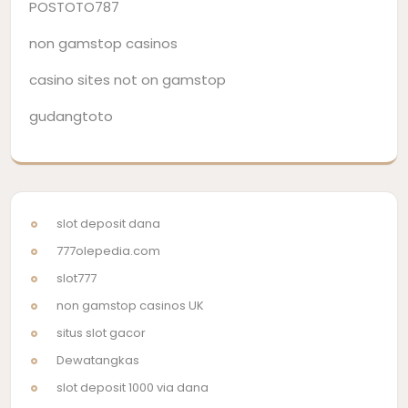
POSTOTO787
non gamstop casinos
casino sites not on gamstop
gudangtoto
slot deposit dana
777olepedia.com
slot777
non gamstop casinos UK
situs slot gacor
Dewatangkas
slot deposit 1000 via dana