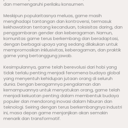
dan memengaruhi perilaku konsumen.
Meskipun popularitasnya meluas, game masih
menghadapi tantangan dan kontroversi, termasuk
kekhawatiran tentang kecanduan, toksisitas daring, dan
penggambaran gender dan keberagaman. Namun,
komunitas game terus berkembang dan beradaptasi,
dengan berbagai upaya yang sedang dilakukan untuk
mempromosikan inklusivitas, keberagaman, dan praktik
game yang bertanggung jawab.
Kesimpulannya, game telah berevolusi dari hobi yang
tidak terlalu penting menjadi fenomena budaya global
yang menyentuh kehidupan jutaan orang di seluruh
dunia. Dengan beragamnya pengalaman dan
kemampuannya untuk menyatukan orang, game telah
menjadi kekuatan penting dalam membentuk budaya
populer dan mendorong inovasi dalam hiburan dan
teknologi. Seiring dengan terus berkembangnya industri
ini, masa depan game menjanjikan akan semakin
menarik dan transformatif.